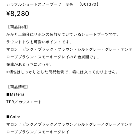
カラフルショートスノーブーツ ８色 【001370】
¥8,280
【商品詳細】
かかと上部分にリボンの装飾がついているショートブーツです。
ラウンドトウも可愛いポイントです。
マロン・ピンク・ブラック・ブラウン・シルトグレー・グレー・アンテ
ロープブラウン・スモーキーグレイの８色展開です。
在庫があるうちにどうぞ。
※梱包はしっかりとした簡易包装で、箱には入っておりません。
【商品情報】
■Material
TPR／カウスエード
■Color
マロン／ピンク／ブラック／ブラウン／シルトグレー／グレー／アンテ
ロープブラウン／スモーキーグレイ