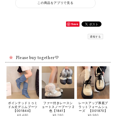
この商品をアプリで見る
Save
通報する
Please buy together💛
ポインテッドトゥミ
ファー付きレースシ
レースアップ厚底プ
ドル丈デニムブーツ
ョートスノーブーツ 2
ラットフォームシュ
【001844】
色【1841】
ーズ 【001870】
¥8,480
¥8,280
¥6,980