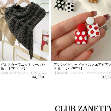
ングルスカーフニットウールシ
アシンメトリードットスクエアピ
色 【200057】
２色 【200022】
【商品説明】 三角形のショールです。 付け方に工夫をすることができます。 長いシーズン使うことができます。 差し色で使えます。 【商品情報】 ■Ｍａｔｅｒｉａｌ ウール ■Ｃｏｌｏｒ ブラック／ベージュ／オートミール ■ＳＩＺＥ 横幅：５０ 長さ：１３０～１４０ （単位：ｃｍ） ※1-3cm程度の誤差がある場合がございます
¥4,380
¥2,3