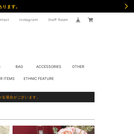
あります。
ntact
Instagram
Staff Room
S
BAG
ACCESSORIES
OTHER
R ITEMS
ETHNIC FEATURE
かる場合がございます。