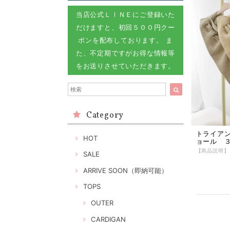
当店公式ＬＩＮＥにご登録いた
だけますと、初回５００円クー
ポンを配布しております。 ま
た、不定期ですがお得な情報等
をお送りさせていただきます。
Category
トライア
HOT
ョール ３
SALE
ARRIVE SOON（即納可能）
TOPS
OUTER
CARDIGAN