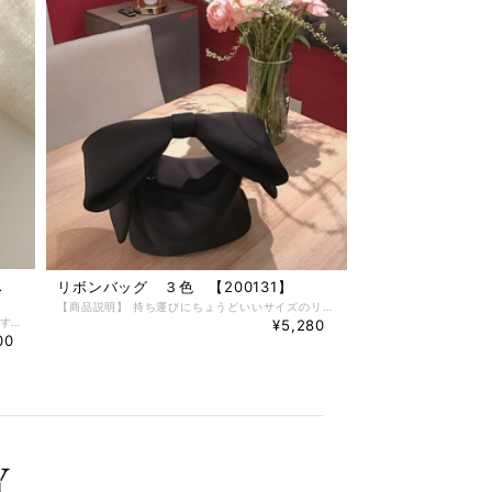
アス
リボンバッグ ３色 【200131】
【商品説明】 持ち運びにちょうどいいサイズのリボン型バッグです。 ブラック・ピンク・イエローの３色展開です。 ジップで開閉するタイプです。 【商品情報】 ■Ｍａｔｅｒｉａｌ ポリエステル／コットン ■Ｃｏｌｏｒ ブラック／ピンク／イエロー ■ＳＩＺＥ ワンサイズ 横幅：３０ 高さ：３０ 幅：１８ リボンの大きさ：４６ （単位：ｃｍ） ※1-3cm程度の誤差がある場合がございます
【商品説明】 アシンメトリーのドットピアスです。 大きすぎないのが可愛いポイントの一つです。 レッドベース・ブラックベースの２色展開です。 【商品情報】 ■Ｍａｔｅｒｉａｌ ■Ｃｏｌｏｒ レッドベース／ブラックベース ■ＳＩＺＥ 高さ：２．５ 横幅：１．５ （単位ｃｍ） ※1-3cm程度の誤差がある場合がございます
¥5,280
00