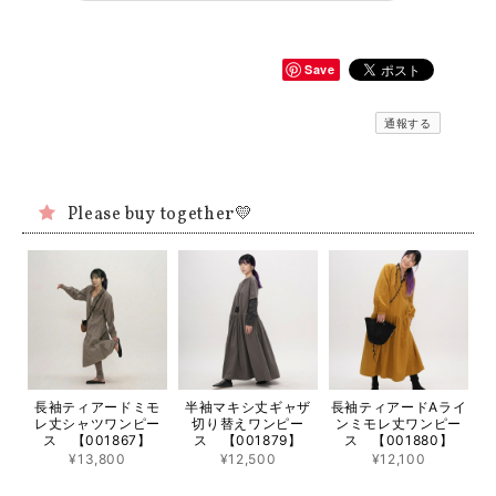
Save
通報する
Please buy together💛
長袖ティアードミモ
半袖マキシ丈ギャザ
長袖ティアードAライ
レ丈シャツワンピー
切り替えワンピー
ンミモレ丈ワンピー
ス 【001867】
ス 【001879】
ス 【001880】
¥13,800
¥12,500
¥12,100