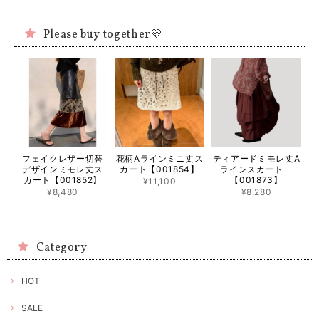
Please buy together💛
フェイクレザー切替
花柄Aラインミニ丈ス
ティアードミモレ丈A
デザインミモレ丈ス
カート【001854】
ラインスカート
カート【001852】
【001873】
¥11,100
¥8,480
¥8,280
Category
HOT
SALE