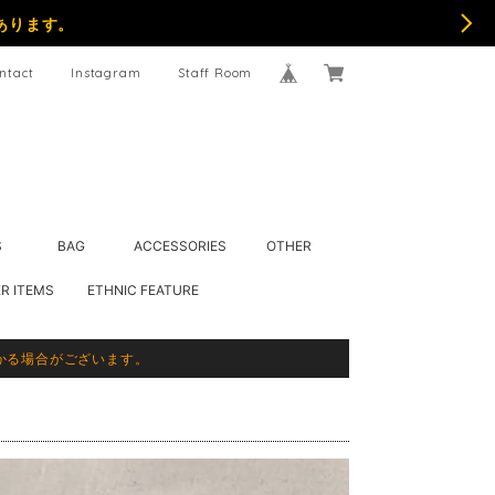
あります。
ntact
Instagram
Staff Room
S
BAG
ACCESSORIES
OTHER
R ITEMS
ETHNIC FEATURE
かる場合がございます。