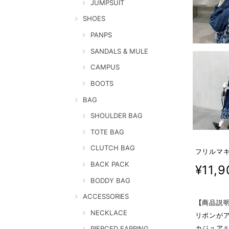
JUMPSUIT
SHOES
PANPS
SANDALS & MULE
CAMPUS
BOOTS
BAG
SHOULDER BAG
TOTE BAG
CLUTCH BAG
フリルマキ
BACK PACK
¥11,9
BODDY BAG
ACCESSORIES
【商品説
NECKLACE
リボンが
カジュア
PIERCED EARRING