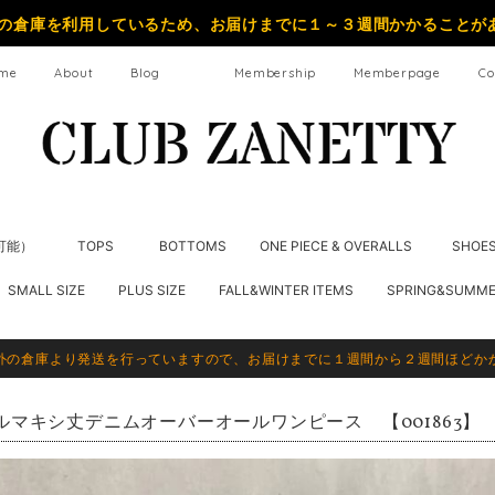
の倉庫を利用しているため、お届けまでに１～３週間かかることが
me
About
Blog
Membership
Memberpage
Co
納可能）
TOPS
BOTTOMS
ONE PIECE & OVERALLS
SHOE
SMALL SIZE
PLUS SIZE
FALL&WINTER ITEMS
SPRING&SUMME
外の倉庫より発送を行っていますので、お届けまでに１週間から２週間ほどか
ルマキシ丈デニムオーバーオールワンピース 【001863】