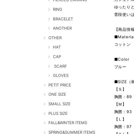
ゆったり
RING
普段使い
BRACELET
ANOTHER
【商品情
■Materia
OTHER
コットン
HAT
CAP
■Color
SCARF
ブルー
GLOVES
■SIZE（
PETIT PRICE
【Ｓ】
ONE SIZE
胸囲：89
SMALL SIZE
【Ｍ】
胸囲：93
PLUS SIZE
【Ｌ】
FALL&WINTER ITEMS
胸囲：97
SPRING&SUMMER ITEMS