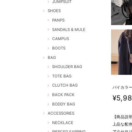
JUMPSUIT
SHOES
PANPS
SANDALS & MULE
CAMPUS
BOOTS
BAG
SHOULDER BAG
TOTE BAG
CLUTCH BAG
バイカラー
BACK PACK
¥5,9
BODDY BAG
ACCESSORIES
【商品説
NECKLACE
上品な配
アクセサ
PIERCED EARRING