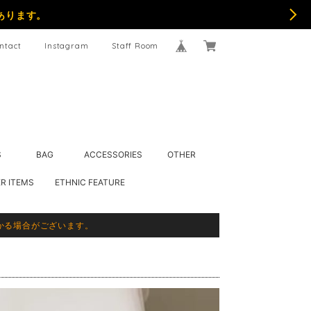
あります。
ntact
Instagram
Staff Room
S
BAG
ACCESSORIES
OTHER
R ITEMS
ETHNIC FEATURE
かる場合がございます。