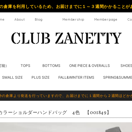
の倉庫を利用しているため、お届けまでに１～３週間かかることが
me
About
Blog
Membership
Memberpage
Co
納可能）
TOPS
BOTTOMS
ONE PIECE & OVERALLS
SHOE
SMALL SIZE
PLUS SIZE
FALL&WINTER ITEMS
SPRING&SUMME
外の倉庫より発送を行っていますので、お届けまでに１週間から２週間ほどか
カラーショルダーハンドバッグ 4色 【001849】