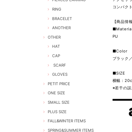
コンパク
RING
BRACELET
【商品情
ANOTHER
■Materia
PU
OTHER
HAT
■Color
CAP
ブラック
SCARF
■SIZE
GLOVES
横幅：20c
PETIT PRICE
※若干の
ONE SIZE
SMALL SIZE
PLUS SIZE
FALL&WINTER ITEMS
SPRING&SUMMER ITEMS