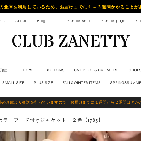
の倉庫を利用しているため、お届けまでに１～３週間かかることが
me
About
Blog
Membership
Memberpage
Co
納可能）
TOPS
BOTTOMS
ONE PIECE & OVERALLS
SHOE
SMALL SIZE
PLUS SIZE
FALL&WINTER ITEMS
SPRING&SUMME
外の倉庫より発送を行っていますので、お届けまでに１週間から２週間ほどか
カラーフード付きジャケット ２色【1785】