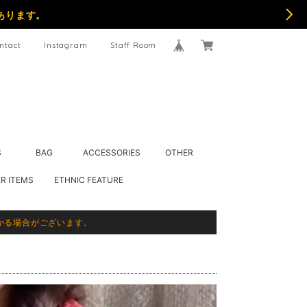
あります。
ntact
Instagram
Staff Room
S
BAG
ACCESSORIES
OTHER
R ITEMS
ETHNIC FEATURE
かる場合がございます。