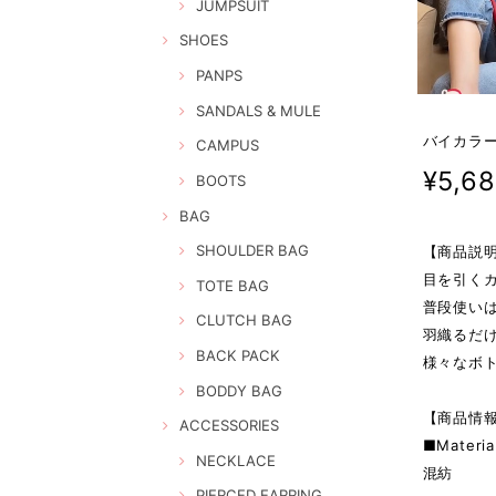
JUMPSUIT
SHOES
PANPS
SANDALS & MULE
バイカラー
CAMPUS
¥5,6
BOOTS
BAG
SHOULDER BAG
【商品説
目を引く
TOTE BAG
普段使い
CLUTCH BAG
羽織るだ
BACK PACK
様々なボ
BODDY BAG
【商品情
ACCESSORIES
■Materia
NECKLACE
混紡
PIERCED EARRING