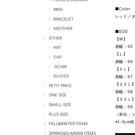
■Color
RING
レッド／
BRACELET
ANOTHER
■SIZE
OTHER
【Ｍ】
肩幅：55
HAT
【Ｌ】
CAP
肩幅：56
SCARF
【ＸＬ】
GLOVES
肩幅：57
【２ＸＬ
PETIT PRICE
肩幅：58
ONE SIZE
【３ＸＬ
SMALL SIZE
肩幅：59
PLUS SIZE
（単位：
※1-3c
FALL&WINTER ITEMS
SPRING&SUMMER ITEMS