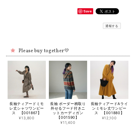
Save
通報する
Please buy together💛
長袖ティアードミモ
長袖 ボーダー柄取り
長袖ティアードAライ
レ丈シャツワンピー
外せるフード付きニ
ンミモレ丈ワンピー
ス 【001867】
ットカーディガン
ス 【001880】
【001590】
¥13,800
¥12,100
¥11,400