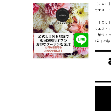
【２ＸＬ
ウエスト：
【３ＸＬ
ウエスト：
（単位ｃ
※若干の