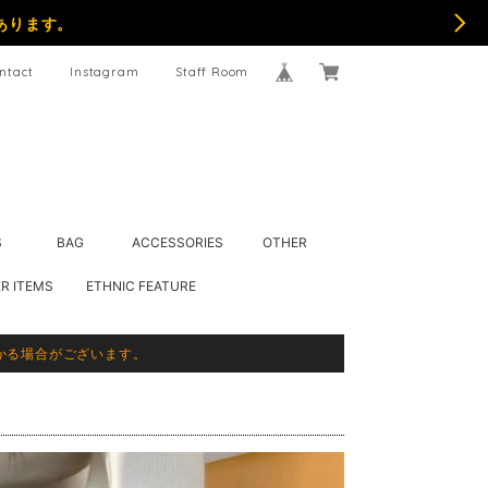
あります。
ntact
Instagram
Staff Room
S
BAG
ACCESSORIES
OTHER
R ITEMS
ETHNIC FEATURE
かる場合がございます。