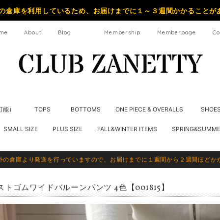
の倉庫を利用しているため、お届けまでに１～３週間かかることが
me
About
Blog
Membership
Memberpage
Co
納可能）
TOPS
BOTTOMS
ONE PIECE & OVERALLS
SHOE
SMALL SIZE
PLUS SIZE
FALL&WINTER ITEMS
SPRING&SUMME
外の倉庫より発送を行っていますので、お届けまでに１週間から２週間ほどか
ストゴムワイドバルーンパンツ 4色【001815】