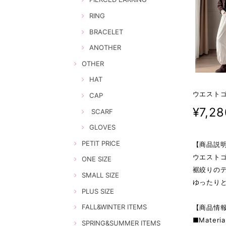
RING
BRACELET
ANOTHER
OTHER
HAT
ウエストゴ
CAP
¥7,28
SCARF
GLOVES
PETIT PRICE
【商品説
ウエスト
ONE SIZE
裾絞りの
SMALL SIZE
ゆったり
PLUS SIZE
FALL&WINTER ITEMS
【商品情
■Materia
SPRING&SUMMER ITEMS